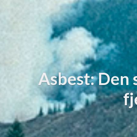
Asbest: Den s
f