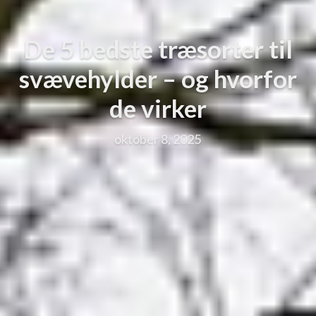
De 5 bedste træsorter til
svævehylder – og hvorfor
de virker
oktober 8, 2025