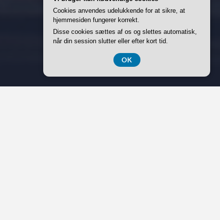
Cookies anvendes udelukkende for at sikre, at
hjemmesiden fungerer korrekt.
Disse cookies sættes af os og slettes automatisk,
når din session slutter eller efter kort tid.
OK
I takt med at bæredygtighed bliver en stadig vigtigere
faktor i vores dagligdag, søger mange boligejere efter
måder, hvorpå de kan gøre deres hjem mere miljøvenlige.
Et område, der ofte overses, er valget af markiser, som