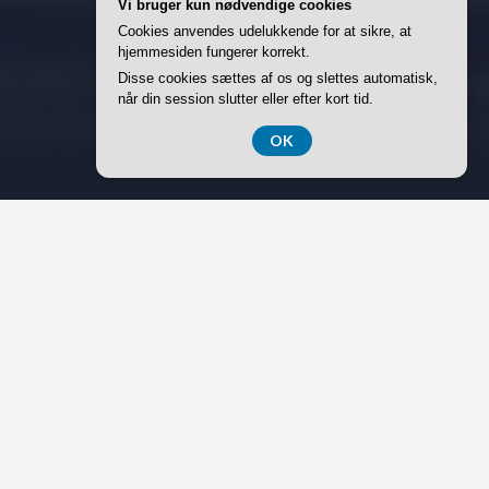
Vi bruger kun nødvendige cookies
Cookies anvendes udelukkende for at sikre, at
hjemmesiden fungerer korrekt.
Disse cookies sættes af os og slettes automatisk,
når din session slutter eller efter kort tid.
OK
Asbest har længe kastet en skygge over den danske
industri- og byggebranche. Historisk set blev det
betragtet som et mirakelmateriale, der kunne modstå ild,
isolere bygninger og styrke konstruktioner. Desværre