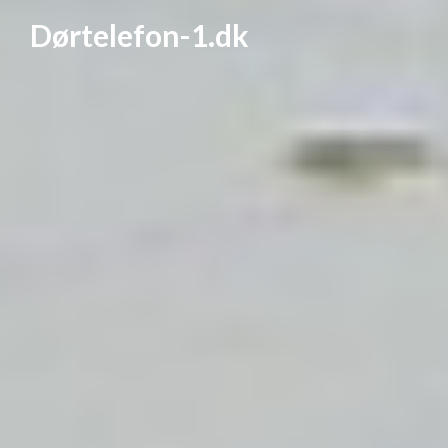
Dørtelefon-1.dk